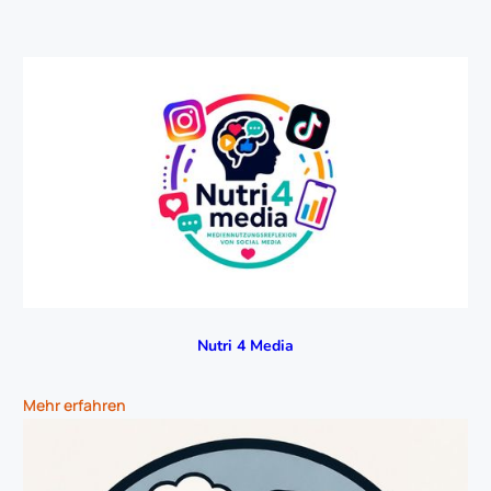
Fallbeispiele
Arbeitsblatt
Jetzt herunterladen
Fomo Box
Arbeitsblatt
Jetzt herunterladen
Nutri 4 Media
Mehr erfahren
Suchtampel
Arbeitsblatt