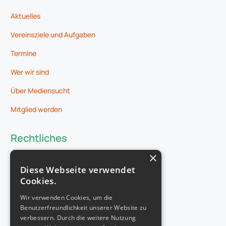
Aktuelles
Vereinsziele und Aufgaben
Termine
Wer wir sind
Über Mediensucht
Mitglied werden
Rechtliches
×
Impressum
Diese Webseite verwendet
Datenschutz
Cookies.
Wir verwenden Cookies, um die
Benutzerfreundlichkeit unserer Website zu
verbessern. Durch die weitere Nutzung