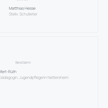
Matthias Hesse
Stellv. Schulleiter
Beisitzerin
ifert-Rüth
lpädagogin, Jugendpflegerin Nettersheim