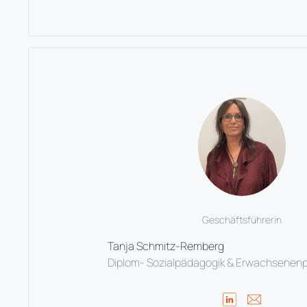
Geschäftsführerin
Tanja Schmitz-Remberg
Diplom- Sozialpädagogik & Erwachsenen