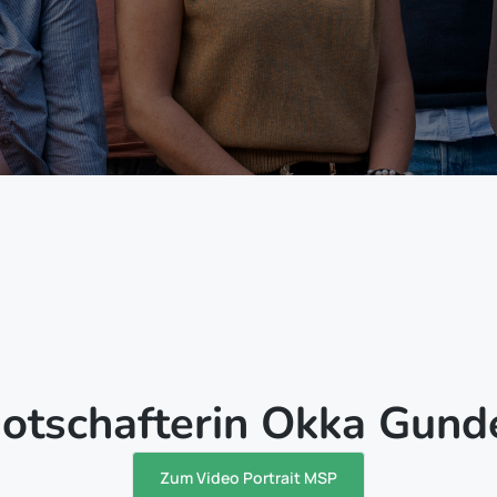
otschafterin Okka Gund
Zum Video Portrait MSP