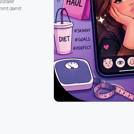
ozialer
immt damit