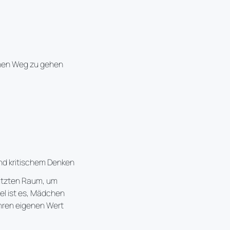
enen Weg zu gehen
d kritischem Denken
hützten Raum, um
el ist es, Mädchen
 ihren eigenen Wert