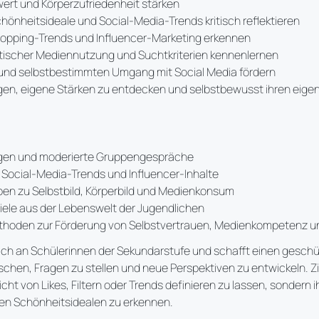
wert und Körperzufriedenheit stärken
hönheitsideale und Social-Media-Trends kritisch reflektieren
opping-Trends und Influencer-Marketing erkennen
tischer Mediennutzung und Suchtkriterien kennenlernen
und selbstbestimmten Umgang mit Social Media fördern
en, eigene Stärken zu entdecken und selbstbewusst ihren eig
ngen und moderierte Gruppengespräche
r Social-Media-Trends und Influencer-Inhalte
en zu Selbstbild, Körperbild und Medienkonsum
iele aus der Lebenswelt der Jugendlichen
oden zur Förderung von Selbstvertrauen, Medienkompetenz un
sich an Schülerinnen der Sekundarstufe und schafft einen gesc
hen, Fragen zu stellen und neue Perspektiven zu entwickeln. Zi
nicht von Likes, Filtern oder Trends definieren zu lassen, sondern
len Schönheitsidealen zu erkennen.