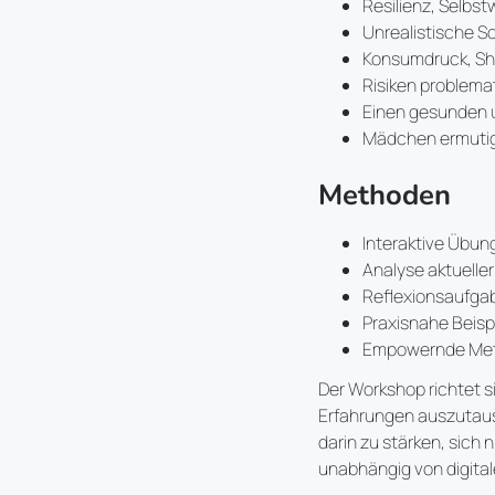
Resilienz, Selbst
Unrealistische Sc
Konsumdruck, Sh
Risiken problema
Einen gesunden 
Mädchen ermutig
Methoden
Interaktive Übu
Analyse aktuelle
Reflexionsaufgab
Praxisnahe Beisp
Empowernde Meth
Der Workshop richtet 
Erfahrungen auszutausc
darin zu stärken, sich 
unabhängig von digita