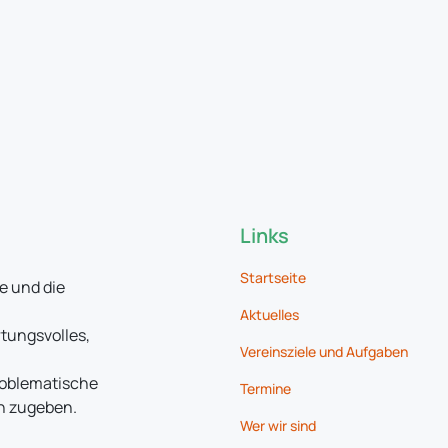
Links
Startseite
e und die
Aktuelles
rtungsvolles,
Vereinsziele und Aufgaben
roblematische
Termine
en zugeben.
Wer wir sind