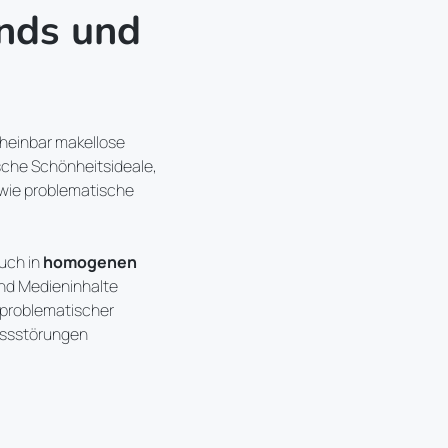
ends und
cheinbar makellose
ische Schönheitsideale,
owie problematische
uch in
homogenen
und Medieninhalte
n problematischer
Essstörungen